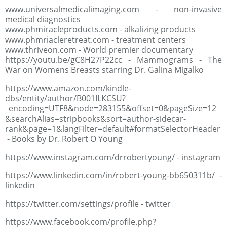
www.universalmedicalimaging.com - non-invasive
medical diagnostics
www.phmiracleproducts.com - alkalizing products
www.phmriacleretreat.com - treatment centers
www.thriveon.com - World premier documentary
https://youtu.be/gC8H27P22cc - Mammograms - The
War on Womens Breasts starring Dr. Galina Migalko
https://www.amazon.com/kindle-
dbs/entity/author/B001ILKCSU?
_encoding=UTF8&node=283155&offset=0&pageSize=12
&searchAlias=stripbooks&sort=author-sidecar-
rank&page=1&langFilter=default#formatSelectorHeader
- Books by Dr. Robert O Young
https://www.instagram.com/drrobertyoung/ - instagram
https://www.linkedin.com/in/robert-young-bb650311b/ -
linkedin
https://twitter.com/settings/profile - twitter
https://www.facebook.com/profile.php?