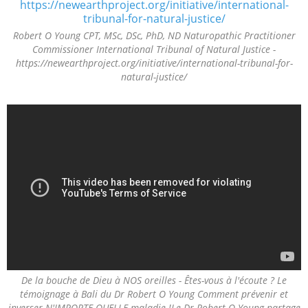
Robert O Young CPT, MSc, DSc, PhD, ND Naturopathic Practitioner
Commissioner International Tribunal of Natural Justice -
https://newearthproject.org/initiative/international-tribunal-for-
natural-justice/
De la bouche de Dieu à NOS oreilles - Êtes-vous à l'écoute ? Le
témoignage à Bali du Dr Robert O Young Comment prévenir et
inverser N'IMPORTE QUELLE maladie !Le Dr Robert O Young partage