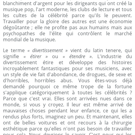
blanchiment d'argent pour les dirigeants qui ont créé la
musique pop, l'art moderne, les clubs de lecture et tous
les cultes de la célébrité parce qu'ils le peuvent.
Travailler pour la gloire des autres est une économie
dégoûtante ; elle ne profite pas aux humains mais aux
psychopathes de l'élite qui contrôlent le marché
mondial de la musique.
Le terme
« divertissement »
vient du latin tenere, qui
signifie
« étirer »
ou
« étendre »
. L'industrie du
divertissement étire et développe des histoires
incroyablement fantastiques pour ses musiciens, avec
un style de vie fait d'abondance, de drogues, de sexe et
d'horribles, horribles abus. Vous êtes-vous déjà
demandé pourquoi ce même trope de la fortune
s'applique catégoriquement à toutes les célébrités ?
Parce que c'est vrai. Elles sont arrivées nues dans ce
monde, si vous y croyez. Il leur est même arrivé de
mauvaises choses pendant leur enfance, ce qui les a
rendus plus forts, imaginez un peu. Et maintenant, elles
ont de belles voitures et ont recours à la chirurgie
esthétique parce qu'elles n'ont pas besoin de travailler
pour cela. Nous devrions le savoir. C'est nous qui les