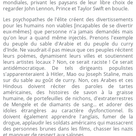
mondiales, privant les paysans de leur libre choix de
regarder John Lennon, Prince et Taylor Swift en boucle.
Les psychopathes de l'élite créent des divertissements
pour les humains non viables [incapables de se divertir
eux-mêmes] que personne n'a jamais demandés mais
qu'on leur a quand même injectés. Prenons l'exemple
du peuple du sable d'Arabie et du peuple du curry
d'Inde. Ne vaudrait-il pas mieux que ces peuples récitent
leurs poèmes, dynamisent leurs villes et soutiennent
leurs artistes locaux ? Non, ce serait raciste ! Ce serait
antidémocratique. De tels dirigeants populistes
s'apparenteraient à Hitler, Mao ou Joseph Staline, mais
sur du sable au goût de curry. Non, ces Arabes et ces
Hindous doivent réciter des paroles de tartes
américaines, des histoires de savon à la graisse
humaine, de portefeuilles de nichons, d'extraterrestres
de Mengele et de diamants de sang... et adorer des
idoles étrangères au caractère dysfonctionnel. Ils
doivent également apprendre l'anglais, fumer de la
drogue, applaudir les soldats américains qui massacrent
des personnes brunes dans les films, chasser les nazis
et manquer de respect aux salopes.