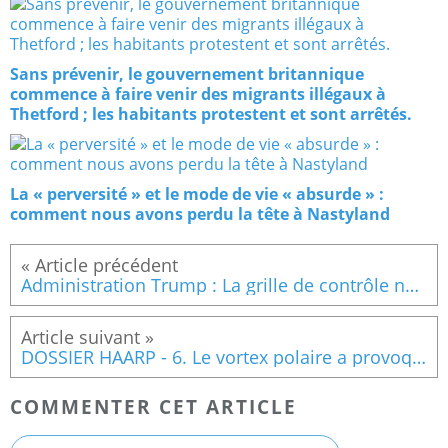
Sans prévenir, le gouvernement britannique
commence à faire venir des migrants illégaux à
Thetford ; les habitants protestent et sont arrêtés.
La « perversité » et le mode de vie « absurde » :
comment nous avons perdu la tête à Nastyland
Administration Trump : La grille de contrôle numérique se met en place à grande vitesse
DOSSIER HAARP - 6. Le vortex polaire a provoqué la pire catastrophe hivernale aux États-Unis après de nombreux tests géomagnétiques secrets et dangereux en Alaska.
COMMENTER CET ARTICLE