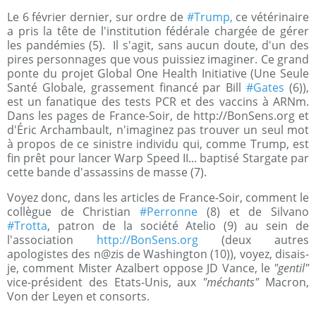
Le 6 février dernier, sur ordre de
#Trump,
ce vétérinaire
a pris la tête de l'institution fédérale chargée de gérer
les pandémies (5). Il s'agit, sans aucun doute, d'un des
pires personnages que vous puissiez imaginer. Ce grand
ponte du projet Global One Health Initiative (Une Seule
Santé Globale, grassement financé par Bill
#Gates
(6)),
est un fanatique des tests PCR et des vaccins à ARNm.
Dans les pages de France-Soir, de http://BonSens.org et
d'Éric Archambault, n'imaginez pas trouver un seul mot
à propos de ce sinistre individu qui, comme Trump, est
fin prêt pour lancer Warp Speed II... baptisé Stargate par
cette bande d'assassins de masse (7).
Voyez donc, dans les articles de France-Soir, comment le
collègue de Christian
#Perronne
(8) et de Silvano
#Trotta
, patron de la société Atelio (9) au sein de
l'association
http://BonSens.org
(deux autres
apologistes des n@zis de Washington (10)), voyez, disais-
je, comment Mister Azalbert oppose JD Vance, le
"gentil"
vice-président des Etats-Unis, aux
"méchants"
Macron,
Von der Leyen et consorts.