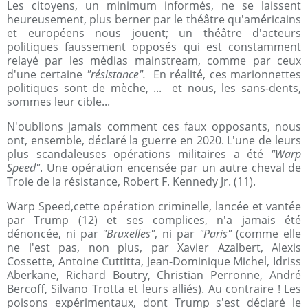
Les citoyens, un minimum informés, ne se laissent
heureusement, plus berner par le théâtre qu'américains
et européens nous jouent; un théâtre d'acteurs
politiques faussement opposés qui est constamment
relayé par les médias mainstream, comme par ceux
d'une certaine
"résistance".
En réalité, ces marionnettes
politiques sont de mèche, ... et nous, les sans-dents,
sommes leur cible...
N'oublions jamais comment ces faux opposants, nous
ont, ensemble, déclaré la guerre en 2020. L'une de leurs
plus scandaleuses opérations militaires a été
"Warp
Speed"
. Une opération encensée par un autre cheval de
Troie de la résistance, Robert F. Kennedy Jr. (11).
Warp Speed,cette opération criminelle, lancée et vantée
par Trump (12) et ses complices, n'a jamais été
dénoncée, ni par
"Bruxelles"
, ni par
"Paris"
(comme elle
ne l'est pas, non plus, par Xavier Azalbert, Alexis
Cossette, Antoine Cuttitta, Jean-Dominique Michel, Idriss
Aberkane, Richard Boutry, Christian Perronne, André
Bercoff, Silvano Trotta et leurs alliés). Au contraire ! Les
poisons expérimentaux, dont Trump s'est déclaré le