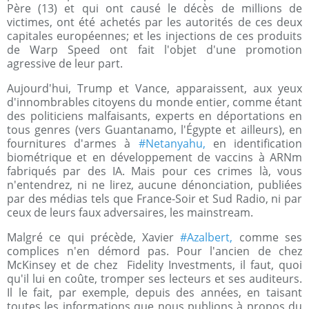
Père (13) et qui ont causé le décès de millions de
victimes, ont été achetés par les autorités de ces deux
capitales européennes; et les injections de ces produits
de Warp Speed ont fait l'objet d'une promotion
agressive de leur part.
Aujourd'hui, Trump et Vance, apparaissent, aux yeux
d'innombrables citoyens du monde entier, comme étant
des politiciens malfaisants, experts en déportations en
tous genres (vers Guantanamo, l'Égypte et ailleurs), en
fournitures d'armes à
#Netanyahu,
en identification
biométrique et en développement de vaccins à ARNm
fabriqués par des IA. Mais pour ces crimes là, vous
n'entendrez, ni ne lirez, aucune dénonciation, publiées
par des médias tels que France-Soir et Sud Radio, ni par
ceux de leurs faux adversaires, les mainstream.
Malgré ce qui précède, Xavier
#Azalbert,
comme ses
complices n'en démord pas. Pour l'ancien de chez
McKinsey et de chez Fidelity Investments, il faut, quoi
qu'il lui en coûte, tromper ses lecteurs et ses auditeurs.
Il le fait, par exemple, depuis des années, en taisant
toutes les informations que nous publions à propos du