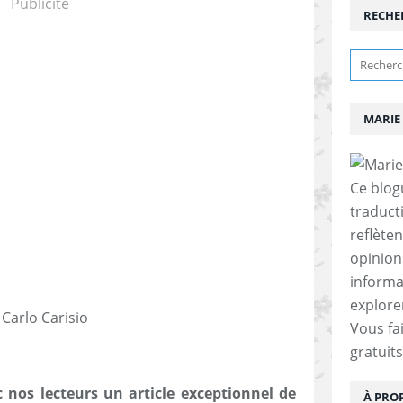
Publicité
RECHE
MARIE 
Ce blogu
traducti
reflète
opinion.
informa
explore
Carlo Carisio
Vous fai
gratuits
ec nos lecteurs un article exceptionnel de
À PRO