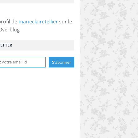
profil de
marieclairetellier
sur le
 Overblog
ETTER