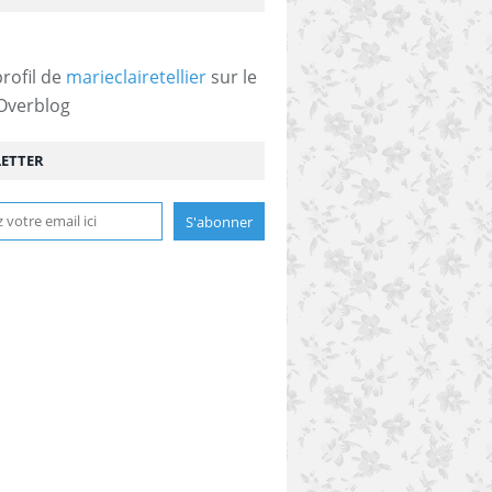
profil de
marieclairetellier
sur le
 Overblog
ETTER