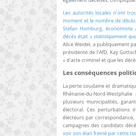
Les autorités locales n'ont tr
moment et le nombre de décès 
Stefan Homburg, économiste à
décès était «
statistiquement qua
Alice Weidel, a publiquement par
présidente de l'AfD, Kay Gottsch
» d'acte criminel et que les déc
Les conséquences politi
La perte soudaine et dramatique
Rhénanie-du-Nord-Westphalie 
plusieurs municipalités, garan
électoral. Ces perturbations i
électeurs par correspondance, 
campagnes des candidats déc
voir son élan freiné par cette 