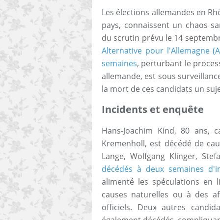
Les élections allemandes en Rh
pays, connaissent un chaos s
du scrutin prévu le 14 septemb
Alternative pour l'Allemagne (
semaines
, perturbant le process
allemande, est sous surveillance
la mort de ces candidats un suj
Incidents et enquête
Hans-Joachim Kind, 80 ans, ca
Kremenholl, est décédé de caus
Lange, Wolfgang Klinger, Ste
décédés à deux semaines d'in
alimenté les spéculations en l
causes naturelles ou à des aff
officiels. Deux autres candid
également décédés, compliquant