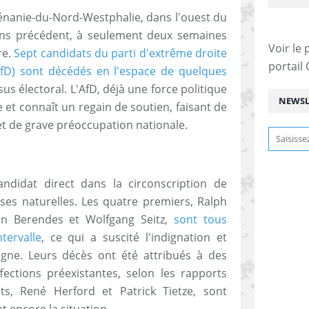
énanie-du-Nord-Westphalie, dans l'ouest du
ans précédent, à seulement deux semaines
Voir le 
re.
Sept candidats du parti d'extrême droite
portail
AfD) sont décédés en l'espace de quelques
us électoral. L'AfD, déjà une force politique
NEWSL
 et connaît un regain de soutien, faisant de
et de grave préoccupation nationale.
ndidat direct dans la circonscription de
es naturelles. Les quatre premiers, Ralph
fan Berendes et Wolfgang Seitz,
sont tous
tervalle
, ce qui a suscité l'indignation et
igne. Leurs décès ont été attribués à des
ections préexistantes, selon les rapports
ats, René Herford et Patrick Tietze, sont
 encore la situation.