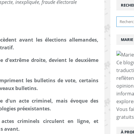
pecte, inexpliquée, fraude électorale
RECHE
écèdent avant les élections allemandes,
MARIE 
ratif.
e d'extrême droite, devient le deuxième
Ce blogu
traducti
reflète
impriment les bulletins de vote, certains
opinion.
veaux bulletins.
informa
èse d'un acte criminel, mais évoque des
explore
ologies préexistantes.
Vous fai
gratuits
actes criminels circulent en ligne, et
us avant.
À PRO