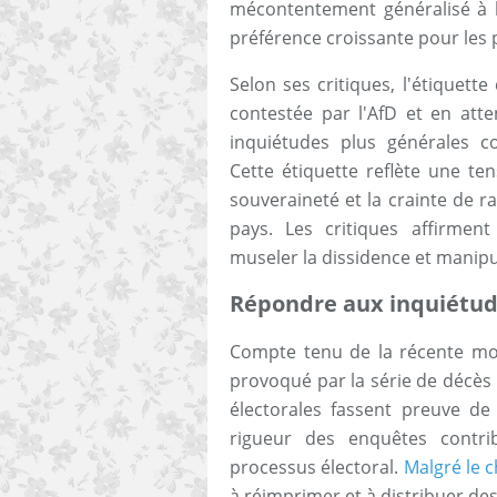
mécontentement généralisé à l'
préférence croissante pour les p
Selon ses critiques, l'étiquette 
contestée par l'AfD et en atten
inquiétudes plus générales c
Cette étiquette reflète une te
souveraineté et la crainte de r
pays. Les critiques affirment
museler la dissidence et manipu
Répondre aux inquiétude
Compte tenu de la récente mon
provoqué par la série de décès d
électorales fassent preuve de
rigueur des enquêtes contri
processus électoral.
Malgré le 
à réimprimer et à distribuer des