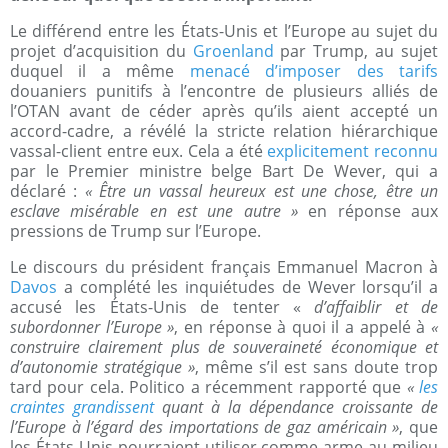
Le différend entre les États-Unis et l’Europe au sujet du
projet d’acquisition du
Groenland
par Trump, au sujet
duquel il a même
menacé d’imposer des tarifs
douaniers punitifs à l’encontre de plusieurs alliés de
l’OTAN avant de céder après qu’ils aient accepté un
accord-cadre, a révélé la stricte relation hiérarchique
vassal-client entre eux. Cela a été
explicitement reconnu
par le Premier ministre belge Bart De Wever, qui a
déclaré :
« Être un vassal heureux est une chose, être un
esclave misérable en est une autre »
en réponse aux
pressions de Trump sur l’Europe.
Le discours du président français Emmanuel Macron à
Davos
a complété les inquiétudes de Wever lorsqu’il a
accusé les États-Unis de tenter «
d’affaiblir et de
subordonner l’Europe »
, en réponse à quoi il a appelé à
«
construire clairement plus de souveraineté économique et
d’autonomie stratégique »
, même s’il est sans doute trop
tard pour cela. Politico a récemment rapporté que
«
les
craintes grandissent
quant à la dépendance croissante de
l’Europe à l’égard des importations de gaz américain »
, que
les États-Unis pourraient utiliser comme arme au milieu