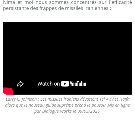
Nima et moi nous sommes concentrés sur l'efficacité
persistante des frappes de missiles iraniennes :
Larry C. Johnson : Les missiles iraniens dévastent Tel Aviv et Haïfa
alors que le nouveau guide suprême prend le pouvoir Mis en ligne
par Dialogue Works le 09/03/2026.