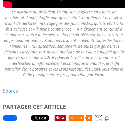
Le discours du président Trump sur la guerre en Iran reste
incohérent. Lundi, il affirmait qu'elle était « totalement achevée »,
avant de déclarer, interrogé par des journalistes, qu'elle était à la
fois achevée et « à peine commencée ». Il a également continué à
s'emporter contre la fermeture du détroit d'Ormuz par l'Iran, tout
en prétendant que les États-Unis avaient « anéanti toutes les forces
iraniennes » (à l'exception, semble-t-il, de celles qui gardent le
détroit). Larry Johnson, ancien analyste de la CIA, a souligné que la
guerre menée par les États-Unis et Israël contre l'Iran pourrait
« déclencher un effondrement économique mondial », le trafic
pétrolier étant paralysé et les États vassaux des États-Unis dans le
Golfe persique étant pris pour cible par l'Iran.
Source
PARTAGER CET ARTICLE
Repost
0