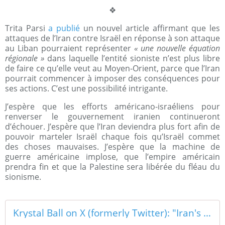
❖
Trita Parsi
a publié
un nouvel article affirmant que les
attaques de l’Iran contre Israël en réponse à son attaque
au Liban pourraient représenter
« une nouvelle équation
régionale »
dans laquelle l’entité sioniste n’est plus libre
de faire ce qu’elle veut au Moyen-Orient, parce que l’Iran
pourrait commencer à imposer des conséquences pour
ses actions. C’est une possibilité intrigante.
J’espère que les efforts américano-israéliens pour
renverser le gouvernement iranien continueront
d’échouer. J’espère que l’Iran deviendra plus fort afin de
pouvoir marteler Israël chaque fois qu’Israël commet
des choses mauvaises. J’espère que la machine de
guerre américaine implose, que l’empire américain
prendra fin et que la Palestine sera libérée du fléau du
sionisme.
Krystal Ball on X (formerly Twitter): "Iran's ability to check Israel's rogue barbarism is precisely the reason why the Israelis are so committed to its destruction. https://t.co/bLhrmfMdt0 / X"