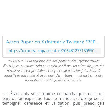
Aaron Rupar on X (formerly Twitter): "REPORTER: If the response is hitting bridges and electrical infrastructure, how is that not a war crime?HEGSETH: That's precisely the kind of disingenuous question I'm used to from the media -- impugning the motives of the folks on our side pic.twitter.com/nVhvJU6Mwz / X"
https://x.com/atrupar/status/2064812731505500622
REPORTER : Si la réponse vise des ponts et des infrastructures
électriques, comment cela ne constitue-t-il pas un crime de guerre ?
HEGSETH : C'est précisément le genre de question fallacieuse à
laquelle je suis habitué de la part des médias — qui met en doute
les motivations des gens de notre côté
Les États-Unis sont comme un narcissique malin qui
part du principe que tout le monde est obligé de lui
témoigner déférence et validation, puis prend cela