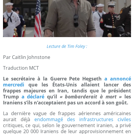
Lecture de Tim Foley :
Par Caitlin Johnstone
Traduction MCT
Le secrétaire à la Guerre Pete Hegseth
a annoncé
mercredi
que les États-Unis allaient lancer des
frappes majeures en Iran, tandis que le président
Trump
a déclaré
qu’il
« bombarderait à mort »
les
Iraniens s’ils n’acceptaient pas un accord à son goût.
La dernière vague de frappes aériennes américaines
aurait déjà
endommagé des infrastructures civiles
critiques, ce qui, selon le gouvernement iranien, a privé
quelque 20 000 Iraniens de leur approvisionnement en