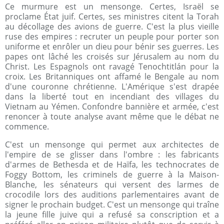
Ce murmure est un mensonge. Certes, Israël se
proclame État juif. Certes, ses ministres citent la Torah
au décollage des avions de guerre. C'est la plus vieille
ruse des empires : recruter un peuple pour porter son
uniforme et enrôler un dieu pour bénir ses guerres. Les
papes ont lâché les croisés sur Jérusalem au nom du
Christ. Les Espagnols ont ravagé Tenochtitlán pour la
croix. Les Britanniques ont affamé le Bengale au nom
d'une couronne chrétienne. L'Amérique s'est drapée
dans la liberté tout en incendiant des villages du
Vietnam au Yémen. Confondre bannière et armée, c'est
renoncer à toute analyse avant même que le débat ne
commence.
C'est un mensonge qui permet aux architectes de
l'empire de se glisser dans l'ombre : les fabricants
d'armes de Bethesda et de Haïfa, les technocrates de
Foggy Bottom, les criminels de guerre à la Maison-
Blanche, les sénateurs qui versent des larmes de
crocodile lors des auditions parlementaires avant de
signer le prochain budget. C'est un mensonge qui traîne
la jeune fille juive qui a refusé sa conscription et a