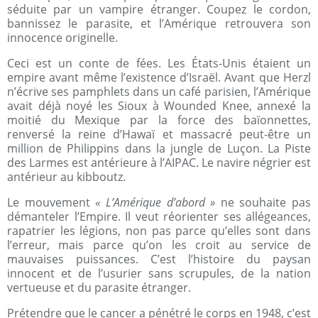
séduite par un vampire étranger. Coupez le cordon,
bannissez le parasite, et l’Amérique retrouvera son
innocence originelle.
Ceci est un conte de fées. Les États-Unis étaient un
empire avant même l’existence d’Israël. Avant que Herzl
n’écrive ses pamphlets dans un café parisien, l’Amérique
avait déjà noyé les Sioux à Wounded Knee, annexé la
moitié du Mexique par la force des baïonnettes,
renversé la reine d’Hawaï et massacré peut-être un
million de Philippins dans la jungle de Luçon. La Piste
des Larmes est antérieure à l’AIPAC. Le navire négrier est
antérieur au kibboutz.
Le mouvement
« L’Amérique d’abord »
ne souhaite pas
démanteler l’Empire. Il veut réorienter ses allégeances,
rapatrier les légions, non pas parce qu’elles sont dans
l’erreur, mais parce qu’on les croit au service de
mauvaises puissances. C’est l’histoire du paysan
innocent et de l’usurier sans scrupules, de la nation
vertueuse et du parasite étranger.
Prétendre que le cancer a pénétré le corps en 1948, c’est