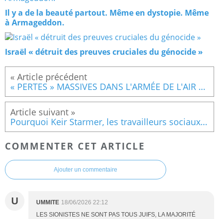
Il y a de la beauté partout. Même en dystopie. Même
à Armageddon.
Israël « détruit des preuves cruciales du génocide »
« PERTES » MASSIVES DANS L'ARMÉE DE L'AIR AMÉRICAINE : un bombardier B-52 part en fumée sur une base californienne ; tout l'équipage a péri
Pourquoi Keir Starmer, les travailleurs sociaux britanniques et la police britannique ne sont-ils pas pendus aux lampadaires ?
COMMENTER CET ARTICLE
Ajouter un commentaire
U
UMMITE
18/06/2026 22:12
LES SIONISTES NE SONT PAS TOUS JUIFS, LA MAJORITÉ