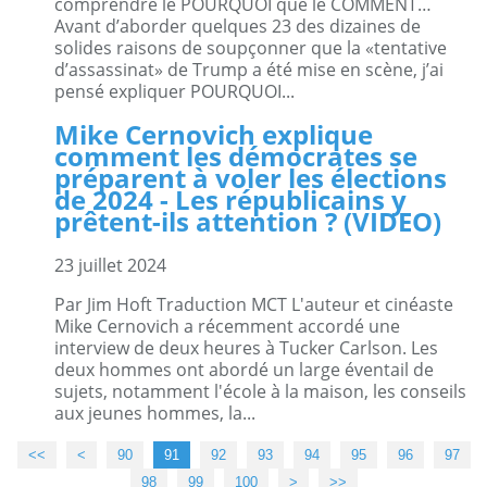
comprendre le POURQUOI que le COMMENT…
Avant d’aborder quelques 23 des dizaines de
solides raisons de soupçonner que la «tentative
d’assassinat» de Trump a été mise en scène, j’ai
pensé expliquer POURQUOI...
Mike Cernovich explique
comment les démocrates se
préparent à voler les élections
de 2024 - Les républicains y
prêtent-ils attention ? (VIDEO)
23 juillet 2024
Par Jim Hoft Traduction MCT L'auteur et cinéaste
Mike Cernovich a récemment accordé une
interview de deux heures à Tucker Carlson. Les
deux hommes ont abordé un large éventail de
sujets, notamment l'école à la maison, les conseils
aux jeunes hommes, la...
<<
<
10
20
30
40
50
60
70
80
90
91
92
93
94
95
96
97
98
99
100
>
>>